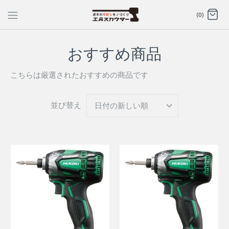
Translation
(0)
missing:
ja.general.accessibility_labels.skip_to_content
おすすめ商品
こちらは厳選されたおすすめの商品です
並び替え
日付の新しい順