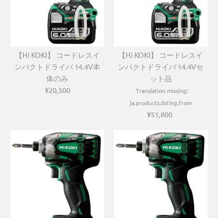
【Hi KOKI】 コードレスイ
【Hi KOKI】 コードレスイ
ンパクトドライバ 14.4V本
ンパクトドライバ 14.4Vセ
体のみ
ット品
¥20,500
Translation missing:
ja.products.listing.from
¥51,800